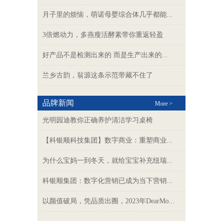
月子里的烦恼，萌诺母婴综合体几乎都能...
3倍燃动力，多燕瘦活酵素带你重返轻盈
好产品不是检测出来的 而是生产出来的...
兰乡古韵，翁源这条示范带藏不住了
品牌新闻
More >
光明园迪教你正确养护清洁学习桌椅
【科银顺科技集团】数字商业：重塑商业...
为什么宝妈一到冬天，就给宝宝补充纽瑞...
科银顺集团：数字化营销已成为当下营销...
以颜值破局，凭品质出圈，2023年DearMo...