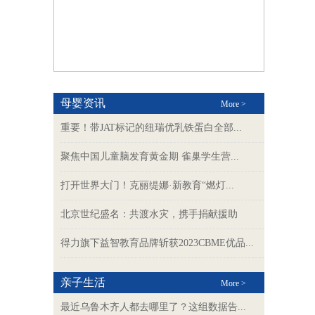
母婴资讯
More >
重要！带JAT标记的纽瑞优乳铁蛋白全部...
聚焦中国儿童脑发育黄金期 雀巢学生营...
打开世界大门！克丽缇娜·新教育“燃灯...
北京世纪盛名：共渡水灾，携手捐献援助
得力旗下益智教育品牌斩获2023CBME优品...
亲子生活
More >
最近乌鲁木齐人都去哪里了？这组数据告...