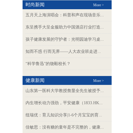
时尚新闻
More >
五月天上海演唱会：科普和声在现场音乐...
东呈携手大呈金服助力中国酒店行业打造...
孩子健康发展的守护者：光明园迪学习桌...
知而不惑 行而无界——人大农业班走进...
“科学鲁迅”的饶毅校长？
健康新闻
More >
山东第一医科大学教授詹显全先生被授予...
内生增长动力强劲，平安健康（1833.HK...
纽瑞优：育儿知识分享|1-6个月宝宝的育...
佳敏思：没有糖的童年是不完整的，健康...