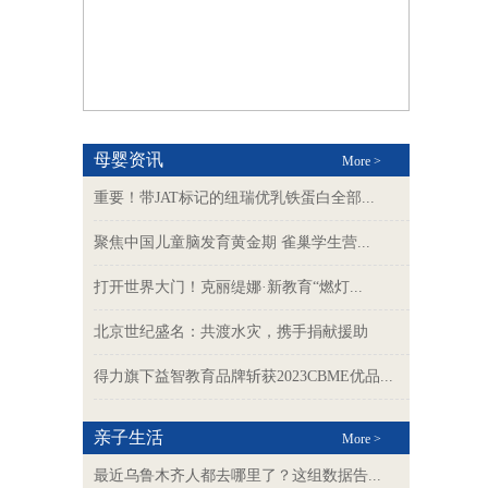
母婴资讯
More >
重要！带JAT标记的纽瑞优乳铁蛋白全部...
聚焦中国儿童脑发育黄金期 雀巢学生营...
打开世界大门！克丽缇娜·新教育“燃灯...
北京世纪盛名：共渡水灾，携手捐献援助
得力旗下益智教育品牌斩获2023CBME优品...
亲子生活
More >
最近乌鲁木齐人都去哪里了？这组数据告...