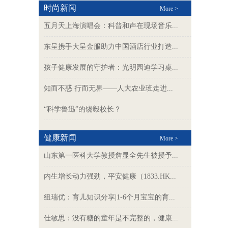
时尚新闻
More >
五月天上海演唱会：科普和声在现场音乐...
东呈携手大呈金服助力中国酒店行业打造...
孩子健康发展的守护者：光明园迪学习桌...
知而不惑 行而无界——人大农业班走进...
“科学鲁迅”的饶毅校长？
健康新闻
More >
山东第一医科大学教授詹显全先生被授予...
内生增长动力强劲，平安健康（1833.HK...
纽瑞优：育儿知识分享|1-6个月宝宝的育...
佳敏思：没有糖的童年是不完整的，健康...